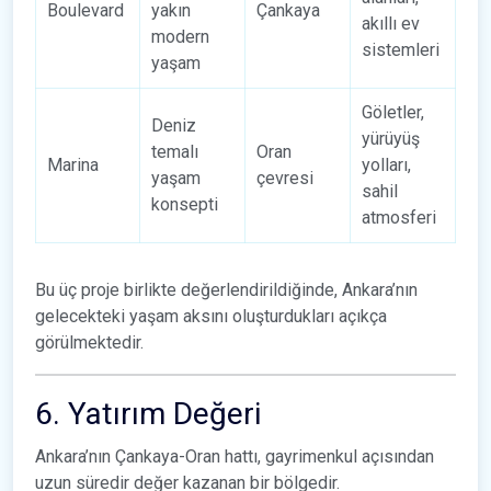
Boulevard
yakın
Çankaya
akıllı ev
modern
sistemleri
yaşam
Göletler,
Deniz
yürüyüş
temalı
Oran
Marina
yolları,
yaşam
çevresi
sahil
konsepti
atmosferi
Bu üç proje birlikte değerlendirildiğinde, Ankara’nın
gelecekteki yaşam aksını oluşturdukları açıkça
görülmektedir.
6. Yatırım Değeri
Ankara’nın Çankaya-Oran hattı, gayrimenkul açısından
uzun süredir değer kazanan bir bölgedir.