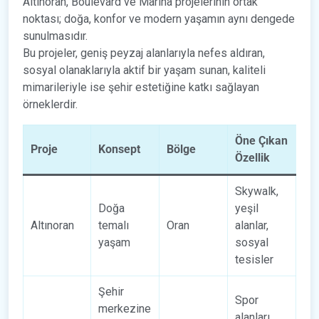
Altınoran, Boulevard ve Marina projelerinin ortak
noktası; doğa, konfor ve modern yaşamın aynı dengede
sunulmasıdır.
Bu projeler, geniş peyzaj alanlarıyla nefes aldıran,
sosyal olanaklarıyla aktif bir yaşam sunan, kaliteli
mimarileriyle ise şehir estetiğine katkı sağlayan
örneklerdir.
Öne Çıkan
Proje
Konsept
Bölge
Özellik
Skywalk,
Doğa
yeşil
Altınoran
temalı
Oran
alanlar,
yaşam
sosyal
tesisler
Şehir
Spor
merkezine
alanları,