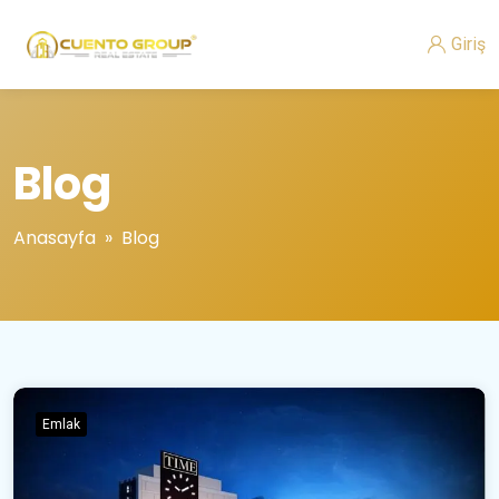
Giriş
Blog
Anasayfa
» Blog
Emlak