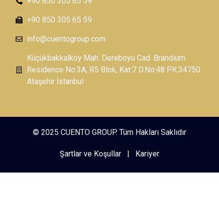
+90 850 305 65 59
+90 850 305 65 59
info@cuentogroup.com
Küçükbakkalköy Mah. Dereboyu Cad. Brandium
Residence No:3A, R5 Blok, Kat:7 D.No:48 PK:34750
Ataşehir İstanbul
© 2025 CUENTO GROUP. Tüm Hakları Saklıdır
Şartlar ve Koşullar
|
Kariyer