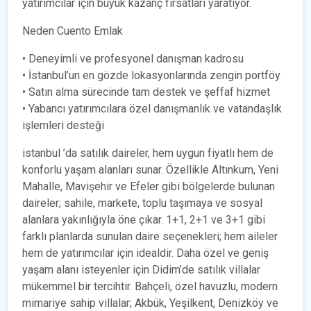
yatırımcılar için büyük kazanç fırsatları yaratıyor.
Neden Cuento Emlak
• Deneyimli ve profesyonel danışman kadrosu
• İstanbul’un en gözde lokasyonlarında zengin portföy
• Satın alma sürecinde tam destek ve şeffaf hizmet
• Yabancı yatırımcılara özel danışmanlık ve vatandaşlık
işlemleri desteği
istanbul ’da satılık daireler, hem uygun fiyatlı hem de
konforlu yaşam alanları sunar. Özellikle Altınkum, Yeni
Mahalle, Mavişehir ve Efeler gibi bölgelerde bulunan
daireler; sahile, markete, toplu taşımaya ve sosyal
alanlara yakınlığıyla öne çıkar. 1+1, 2+1 ve 3+1 gibi
farklı planlarda sunulan daire seçenekleri; hem aileler
hem de yatırımcılar için idealdir. Daha özel ve geniş
yaşam alanı isteyenler için Didim’de satılık villalar
mükemmel bir tercihtir. Bahçeli, özel havuzlu, modern
mimariye sahip villalar; Akbük, Yeşilkent, Denizköy ve