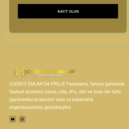
KAYIT OLUN
CUENTO EMLAK’DA PROJE Pazarlama, Türkiye genelinde
faaliyet gösteren, konut, villa, ofis, otel ve ticari her türlü
gayrimenkul projesinin satış ve pazarlama
organizasyonunu gerçekleştirir.