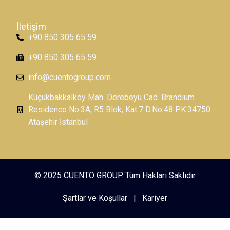
İletişim
+90 850 305 65 59
+90 850 305 65 59
info@cuentogroup.com
Küçükbakkalköy Mah. Dereboyu Cad. Brandium
Residence No:3A, R5 Blok, Kat:7 D.No:48 PK:34750
Ataşehir İstanbul
© 2025 CUENTO GROUP. Tüm Hakları Saklıdır
Şartlar ve Koşullar
|
Kariyer