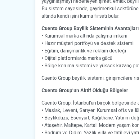
yaygınlaşmayı hedefleyen şirket, emlak bayiliğ
Bu sistem sayesinde, gayrimenkul sektörüne a
altında kendi işini kurma fırsatı bulur.
Cuento Group Bayilik Sisteminin Avantajları
• Kurumsal marka altında çalışma imkanı
• Hazır müşteri portföyü ve destek sistemi
• Eğitim, danışmanlık ve reklam desteği
• Dijital platformlarda marka gücü
• Bölge koruma sistemi ve yüksek kazanç pot
Cuento Group bayilik sistemi, girişimcilere ris
Cuento Group’un Aktif Olduğu Bölgeler
Cuento Group, İstanbul’un birçok bölgesinde a
• Maslak, Levent, Sarıyer: Kurumsal ofis ve lü
• Beylikdüzü, Esenyurt, Kağıthane: Yatırım değ
• Ataşehir, Maltepe, Kartal: Modern yaşam kon
• Bodrum ve Didim: Yazlık villa ve tatil evi yatı