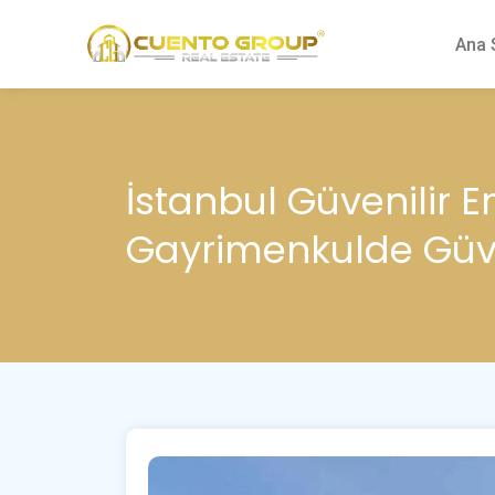
Ana 
İstanbul Güvenilir E
Gayrimenkulde Güve