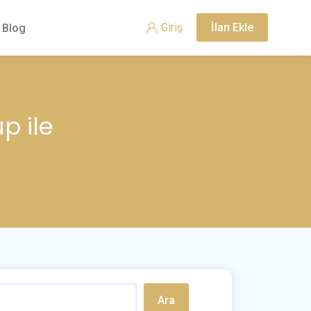
Giriş
İlan Ekle
Blog
p ile
Ara