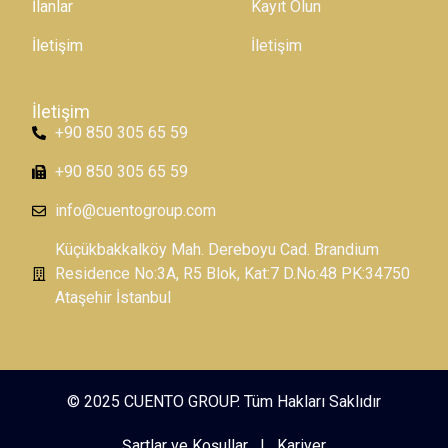
İlanlar
Kayıt Olun
İletişim
İletişim
İletişim
+90 850 305 65 59
+90 850 305 65 59
info@cuentogroup.com
Küçükbakkalköy Mah. Dereboyu Cad. Brandium
Residence No:3A, R5 Blok, Kat:7 D.No:48 PK:34750
Ataşehir İstanbul
© 2025 CUENTO GROUP. Tüm Hakları Saklıdır
Şartlar ve Koşullar
|
Kariyer