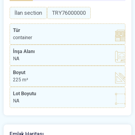
İlan section
TRY76000000
Tür
container
İnşa Alanı
NA
Boyut
225 m²
Lot Boyutu
NA
Emlak Haritası