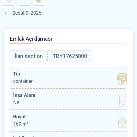
Şubat 9, 2025
Emlak Açıklaması
İlan section
TRY17625000
Tür
container
İnşa Alanı
NA
Boyut
169 m²