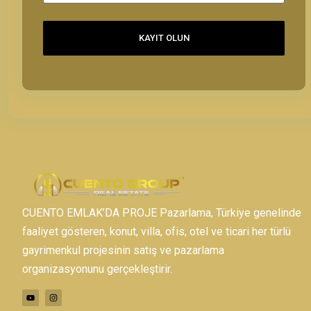
KAYIT OLUN
CUENTO EMLAK’DA PROJE Pazarlama, Türkiye genelinde
faaliyet gösteren, konut, villa, ofis, otel ve ticari her türlü
gayrimenkul projesinin satış ve pazarlama
organizasyonunu gerçekleştirir.