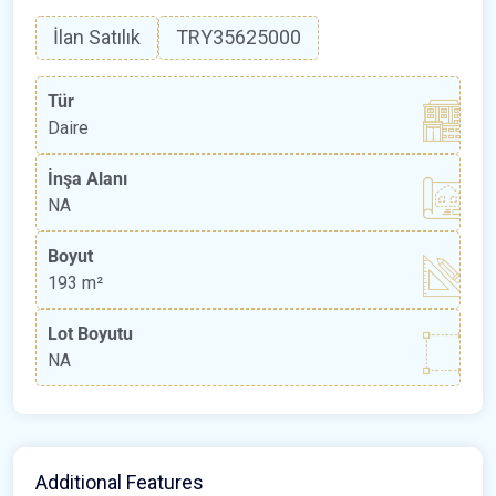
İlan Satılık
TRY35625000
Tür
Daire
İnşa Alanı
NA
Boyut
193 m²
Lot Boyutu
NA
Additional Features