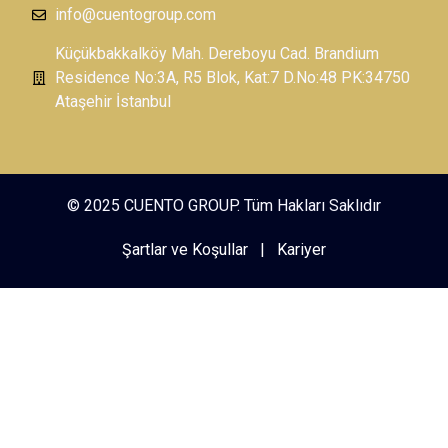
info@cuentogroup.com
Küçükbakkalköy Mah. Dereboyu Cad. Brandium
Residence No:3A, R5 Blok, Kat:7 D.No:48 PK:34750
Ataşehir İstanbul
© 2025 CUENTO GROUP. Tüm Hakları Saklıdır
Şartlar ve Koşullar
|
Kariyer