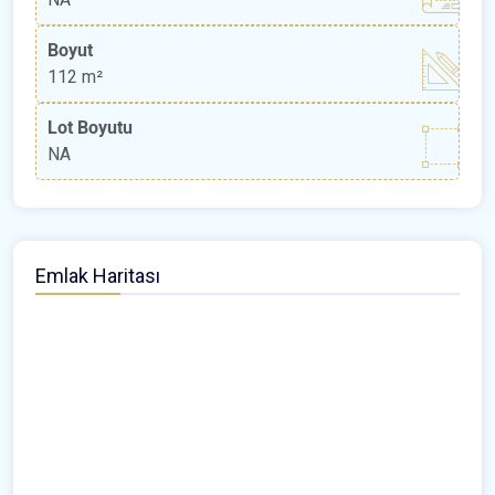
Boyut
112 m²
Lot Boyutu
NA
Emlak Haritası