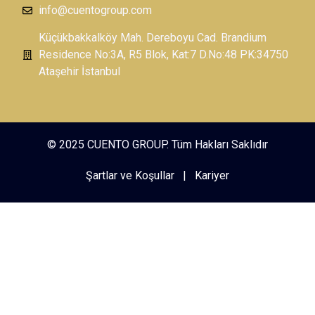
info@cuentogroup.com
Küçükbakkalköy Mah. Dereboyu Cad. Brandium
Residence No:3A, R5 Blok, Kat:7 D.No:48 PK:34750
Ataşehir İstanbul
© 2025 CUENTO GROUP. Tüm Hakları Saklıdır
Şartlar ve Koşullar
|
Kariyer