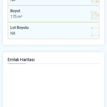
Boyut
175 m²
Lot Boyutu
NA
Emlak Haritası