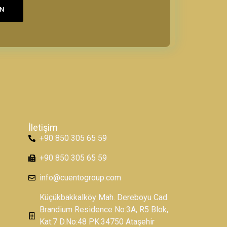
UN
İletişim
+90 850 305 65 59
+90 850 305 65 59
info@cuentogroup.com
Küçükbakkalköy Mah. Dereboyu Cad.
Brandium Residence No:3A, R5 Blok,
Kat:7 D.No:48 PK:34750 Ataşehir