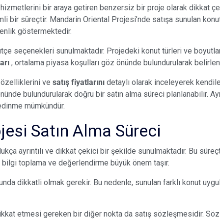
hizmetlerini bir araya getiren benzersiz bir proje olarak dikkat çe
 bir süreçtir. Mandarin Oriental Projesi’nde satışa sunulan konutların
enlik göstermektedir.
tçe seçenekleri sunulmaktadır. Projedeki konut türleri ve boyutları 
ları
, ortalama piyasa koşulları göz önünde bulundurularak belirlen
özelliklerini ve
satış fiyatlarını
detaylı olarak inceleyerek kendiler
önünde bulundurularak doğru bir satın alma süreci planlanabilir. A
i edinme mümkündür.
jesi Satın Alma Süreci
ukça ayrıntılı ve dikkat çekici bir şekilde sunulmaktadır. Bu süre
lı bilgi toplama ve değerlendirme büyük önem taşır.
unda dikkatli olmak gerekir. Bu nedenle, sunulan farklı konut uygula
ikkat etmesi gereken bir diğer nokta da satış sözleşmesidir. Sözl