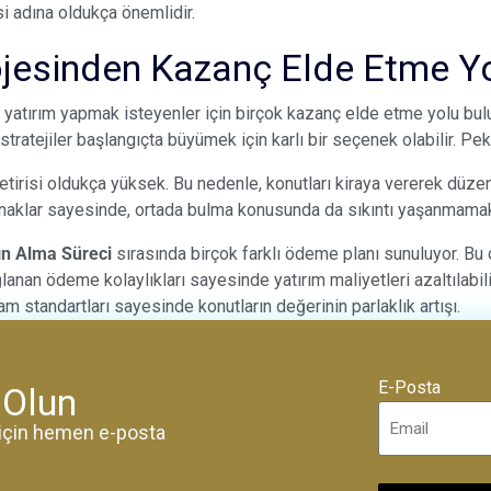
i adına oldukça önemlidir.
ojesinden Kazanç Elde Etme Yo
e yatırım yapmak isteyenler için birçok kazanç elde etme yolu bul
 stratejiler başlangıçta büyümek için karlı bir seçenek olabilir. Pek
getirisi oldukça yüksek. Bu nedenle, konutları kiraya vererek düze
klar sayesinde, ortada bulma konusunda da sıkıntı yaşanmamak
ın Alma Süreci
sırasında birçok farklı ödeme planı sunuluyor. Bu d
lanan ödeme kolaylıkları sayesinde yatırım maliyetleri azaltılabili
 standartları sayesinde konutların değerinin parlaklık artışı.
E-Posta
 Olun
k için hemen e-posta