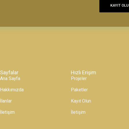
KAYIT OL
Sayfalar
Hızlı Erişim
Ana Sayfa
Projeler
Hakkımızda
Paketler
İlanlar
Kayıt Olun
İletişim
İletişim