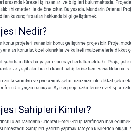
eri arasında küresel iş insanları ve bilgileri bulunmaktadır. Proje
ıklı hizmetler ile de öne çıkar. Bu yazıda, Mandarin Oriental Proje
edilen kazanç fırsatları hakkında bilgi geliştirmek.
jesi Nedir?
ks konut projeleri sunan bir konut geliştirme projesidir. Proje, m
yer alan konutlar, özel olanaklar ve kaliteli malzemelerle dikkat 
it şehirlerin lüks bir yaşam sunmayı hedeflemektedir. Proje, şehrin
kanlar ve yeşil alanlara da konut sahiplerine kent yaşadıklarının 
mari tasarımları ve panoramik şehir manzarası ile dikkat çekmekte
konforlu bir yaşam sunuyor. Ayrıca proje sakinlerine özel spor sal
esi Sahipleri Kimler?
 zinciri olan Mandarin Oriental Hotel Group tarafından inşa edilmekt
unmaktadır. Sahipleri, yatırım yapmak isteyen kişilerden oluşur. M