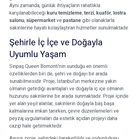
Aynı zamanda, günlük ihtiyaçların rahatlıkla
karşılanabileceği
kuru temizleme
,
terzi
,
kuaför
,
lostra
salonu
,
süpermarket
ve
pastane
gibi olanaklarla
sakinlerine hayatı kolaylaştıran hizmetler sunulmaktadır.
Şehirle İç İçe ve Doğayla
Uyumlu Yaşam
Sinpaş Queen Bomonti’nin sunduğu en önemli
özelliklerden biri de, şehri ve doğayı bir arada
sunabilmesidir. Proje, İstanbul’un merkezine yakın
olmanın getirdiği avantajları ve doğayla iç içe olmanın
huzurunu sakinlerine bir arada sunmaktadır. Proje içinde
yer alan yeşil alanlar, sakinlerin doğayla baş başa
kalmalarına imkan tanırken, çevre düzenlemeleri ve
peyzaj uygulamaları da estetik açıdan projeyi daha
cazip hale getirmektedir.
Ayrıca, proje, şehirdeki hareketliliği ve yoğunluğunu