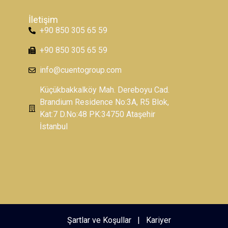
İletişim
+90 850 305 65 59
+90 850 305 65 59
info@cuentogroup.com
Küçükbakkalköy Mah. Dereboyu Cad.
Brandium Residence No:3A, R5 Blok,
Kat:7 D.No:48 PK:34750 Ataşehir
İstanbul
Şartlar ve Koşullar
|
Kariyer