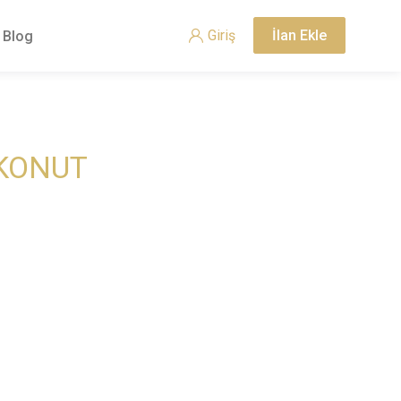
Giriş
İlan Ekle
Blog
 KONUT