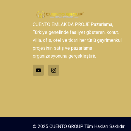
CUENTO EMLAK’DA PROJE Pazarlama,
Türkiye genelinde faaliyet gösteren, konut,
villa, ofis, otel ve ticari her türlü gayrimenkul
projesinin satış ve pazarlama
organizasyonunu gerçekleştirir.
© 2025 CUENTO GROUP. Tüm Hakları Saklıdır