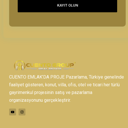
KAYIT OLUN
CUENTO EMLAK’DA PROJE Pazarlama, Türkiye genelinde
faaliyet gösteren, konut, villa, ofis, otel ve ticari her türlü
gayrimenkul projesinin satış ve pazarlama
organizasyonunu gerçekleştirir.