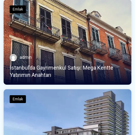
Emlak
admin
İstanbul’da Gayrimenkul Satışı: Mega Kentte
Yatırımın Anahtarı
Emlak