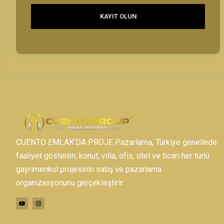
KAYIT OLUN
CUENTO EMLAK’DA PROJE Pazarlama, Türkiye genelinde
faaliyet gösteren, konut, villa, ofis, otel ve ticari her türlü
gayrimenkul projesinin satış ve pazarlama
organizasyonunu gerçekleştirir.