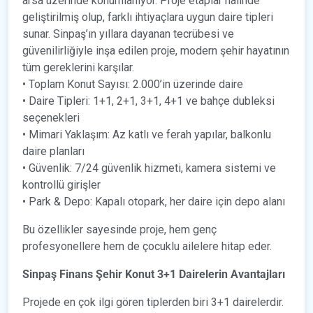
arsa üzerinde konumlanıyor. Proje etaplar halinde
geliştirilmiş olup, farklı ihtiyaçlara uygun daire tipleri
sunar. Sinpaş’ın yıllara dayanan tecrübesi ve
güvenilirliğiyle inşa edilen proje, modern şehir hayatının
tüm gereklerini karşılar.
• Toplam Konut Sayısı: 2.000’in üzerinde daire
• Daire Tipleri: 1+1, 2+1, 3+1, 4+1 ve bahçe dubleksi
seçenekleri
• Mimari Yaklaşım: Az katlı ve ferah yapılar, balkonlu
daire planları
• Güvenlik: 7/24 güvenlik hizmeti, kamera sistemi ve
kontrollü girişler
• Park & Depo: Kapalı otopark, her daire için depo alanı
Bu özellikler sayesinde proje, hem genç
profesyonellere hem de çocuklu ailelere hitap eder.
Sinpaş Finans Şehir Konut 3+1 Dairelerin Avantajları
Projede en çok ilgi gören tiplerden biri 3+1 dairelerdir.