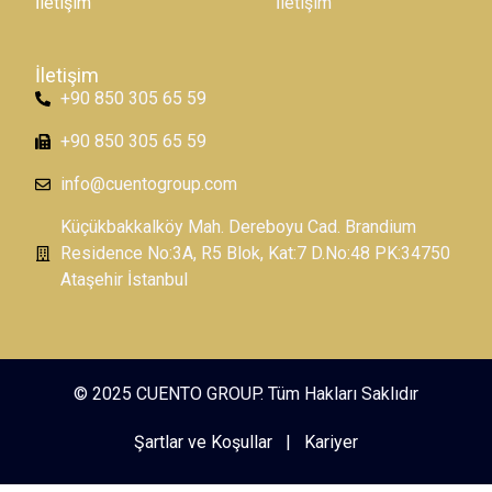
İletişim
İletişim
İletişim
+90 850 305 65 59
+90 850 305 65 59
info@cuentogroup.com
Küçükbakkalköy Mah. Dereboyu Cad. Brandium
Residence No:3A, R5 Blok, Kat:7 D.No:48 PK:34750
Ataşehir İstanbul
© 2025 CUENTO GROUP. Tüm Hakları Saklıdır
Şartlar ve Koşullar
|
Kariyer