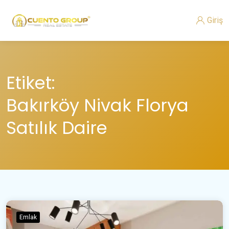
Giriş
Etiket:
Bakırköy Nivak Florya
Satılık Daire
Emlak