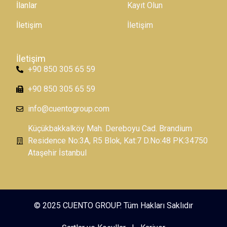
İlanlar
Kayıt Olun
İletişim
İletişim
İletişim
+90 850 305 65 59
+90 850 305 65 59
info@cuentogroup.com
Küçükbakkalköy Mah. Dereboyu Cad. Brandium
Residence No:3A, R5 Blok, Kat:7 D.No:48 PK:34750
Ataşehir İstanbul
© 2025 CUENTO GROUP. Tüm Hakları Saklıdır