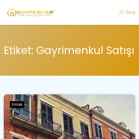
Giriş
Etiket:
Gayrimenkul Satışı
Emlak