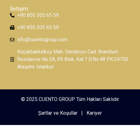
İletişim
+90 850 305 65 59
+90 850 305 65 59
info@cuentogroup.com
Küçükbakkalköy Mah. Dereboyu Cad. Brandium
Residence No:3A, R5 Blok, Kat:7 D.No:48 PK:34750
Ataşehir İstanbul
© 2025 CUENTO GROUP. Tüm Hakları Saklıdır
Şartlar ve Koşullar
|
Kariyer