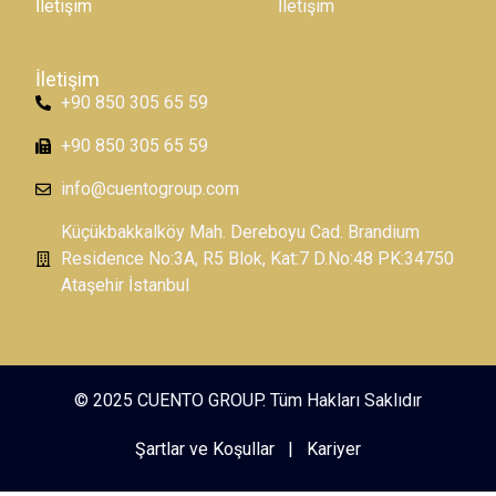
İletişim
İletişim
İletişim
+90 850 305 65 59
+90 850 305 65 59
info@cuentogroup.com
Küçükbakkalköy Mah. Dereboyu Cad. Brandium
Residence No:3A, R5 Blok, Kat:7 D.No:48 PK:34750
Ataşehir İstanbul
© 2025 CUENTO GROUP. Tüm Hakları Saklıdır
Şartlar ve Koşullar
|
Kariyer