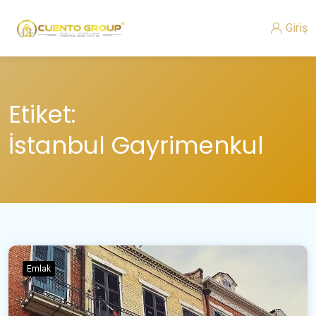
Giriş
Etiket:
İstanbul Gayrimenkul
Emlak