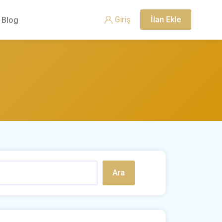
Giriş
İlan Ekle
Blog
Ara