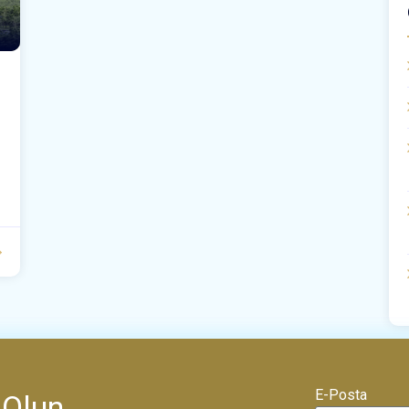
l
E-Posta
 Olun