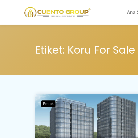
Ana 
Etiket:
Koru For Sale
Emlak