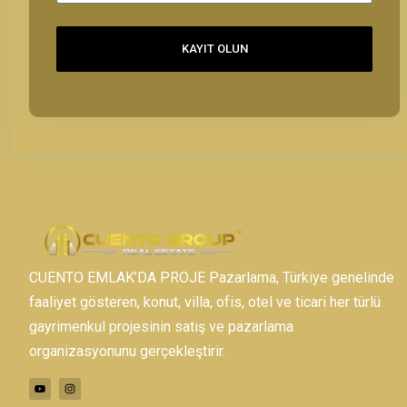
KAYIT OLUN
CUENTO EMLAK’DA PROJE Pazarlama, Türkiye genelinde
faaliyet gösteren, konut, villa, ofis, otel ve ticari her türlü
gayrimenkul projesinin satış ve pazarlama
organizasyonunu gerçekleştirir.