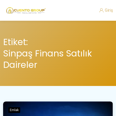
Giriş
Etiket:
Sinpaş Finans Satılık
Daireler
Emlak