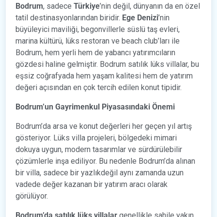
Bodrum
, sadece
Türkiye
’nin değil, dünyanın da en özel
tatil destinasyonlarından biridir.
Ege Denizi
’nin
büyüleyici maviliği, begonvillerle süslü taş evleri,
marina kültürü, lüks restoran ve beach club’ları ile
Bodrum, hem yerli hem de yabancı yatırımcıların
gözdesi haline gelmiştir. Bodrum satılık lüks villalar, bu
eşsiz coğrafyada hem yaşam kalitesi hem de yatırım
değeri açısından en çok tercih edilen konut tipidir.
Bodrum’un Gayrimenkul Piyasasındaki Önemi
Bodrum’da arsa ve konut değerleri her geçen yıl artış
gösteriyor. Lüks villa projeleri, bölgedeki mimari
dokuya uygun, modern tasarımlar ve sürdürülebilir
çözümlerle inşa ediliyor. Bu nedenle Bodrum’da alınan
bir villa, sadece bir yazlıkdeğil aynı zamanda uzun
vadede değer kazanan bir yatırım aracı olarak
görülüyor.
Bodrum’da satılık lüks villalar
genellikle sahile yakın,