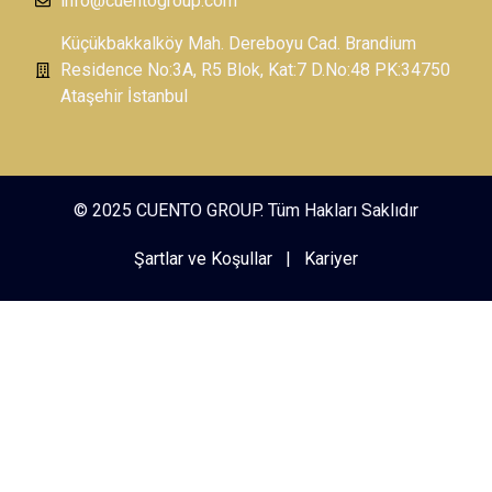
info@cuentogroup.com
Küçükbakkalköy Mah. Dereboyu Cad. Brandium
Residence No:3A, R5 Blok, Kat:7 D.No:48 PK:34750
Ataşehir İstanbul
© 2025 CUENTO GROUP. Tüm Hakları Saklıdır
Şartlar ve Koşullar
|
Kariyer