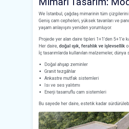
Mimari Tasarım: Mod
We İstanbul, çağdaş mimarinin tüm çizgilerini t
Geniş cam cepheleri, yüksek tavanları ve pano
yaşam anlayışını yeniden yorumluyor.
Projede yer alan daire tipleri 1+1’den 5+1’e k
Her daire,
doğal ışık, ferahlık ve işlevsellik
od
İç tasarımlarda kullanılan malzemeler, dünya st
Doğal ahşap zeminler
Granit tezgâhlar
Ankastre mutfak sistemleri
Isı ve ses yalıtımı
Enerji tasarruflu cam sistemleri
Bu sayede her daire, estetik kadar sürdürülebil