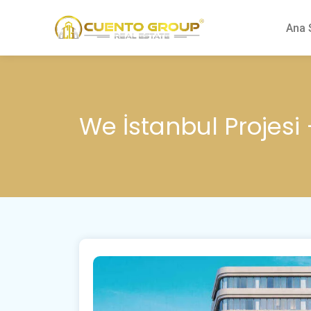
Ana 
We İstanbul Projesi