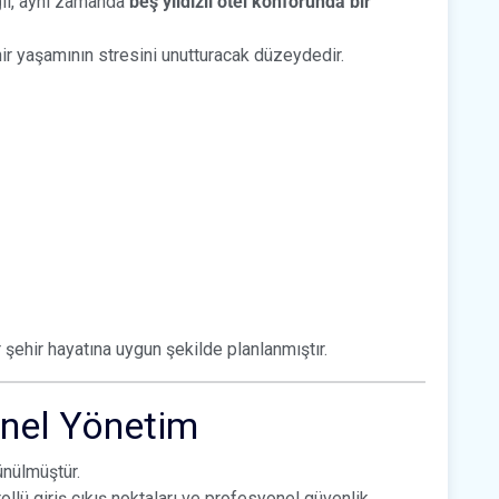
ğil, aynı zamanda
beş yıldızlı otel konforunda bir
hir yaşamının stresini unutturacak düzeydedir.
 şehir hayatına uygun şekilde planlanmıştır.
onel Yönetim
ünülmüştür.
ollü giriş çıkış noktaları ve profesyonel güvenlik