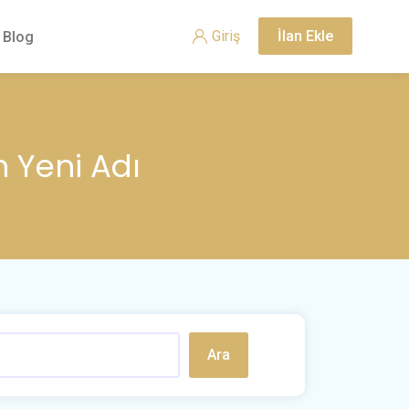
Giriş
İlan Ekle
Blog
n Yeni Adı
Ara