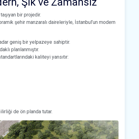
ern, Şık ve Zamansız
aşıyan bir projedir.
ramik şehir manzaralı daireleriyle, İstanbul’un modern
adar geniş bir yelpazeye sahiptir.
aklı planlanmıştır.
andartlarındaki kaliteyi yansıtır:
irliği de ön planda tutar.