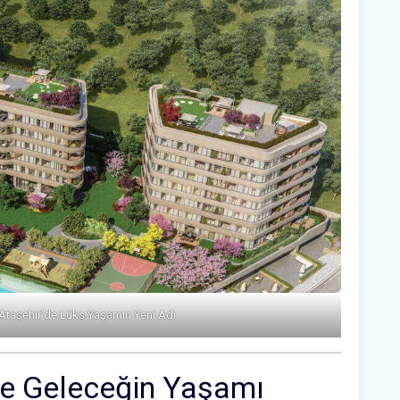
 Ataşehir’de Lüks Yaşamın Yeni Adı
yle Geleceğin Yaşamı