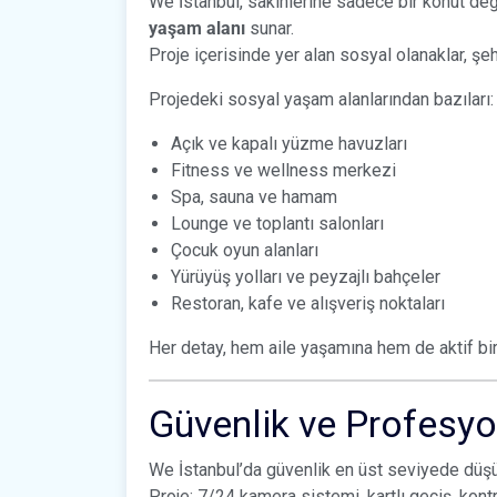
We İstanbul, sakinlerine sadece bir konut de
yaşam alanı
sunar.
Proje içerisinde yer alan sosyal olanaklar, şe
Projedeki sosyal yaşam alanlarından bazıları:
Açık ve kapalı yüzme havuzları
Fitness ve wellness merkezi
Spa, sauna ve hamam
Lounge ve toplantı salonları
Çocuk oyun alanları
Yürüyüş yolları ve peyzajlı bahçeler
Restoran, kafe ve alışveriş noktaları
Her detay, hem aile yaşamına hem de aktif bir
Güvenlik ve Profesy
We İstanbul’da güvenlik en üst seviyede düş
Proje; 7/24 kamera sistemi, kartlı geçiş, kontr