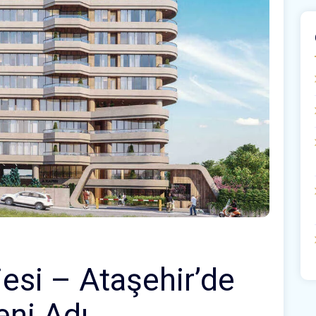
esi – Ataşehir’de
eni Adı