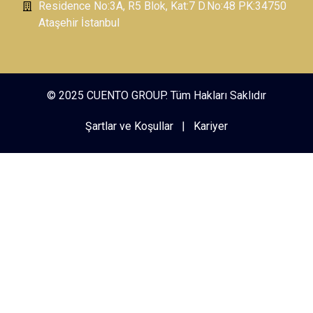
Residence No:3A, R5 Blok, Kat:7 D.No:48 PK:34750
Ataşehir İstanbul
© 2025 CUENTO GROUP. Tüm Hakları Saklıdır
Şartlar ve Koşullar
|
Kariyer