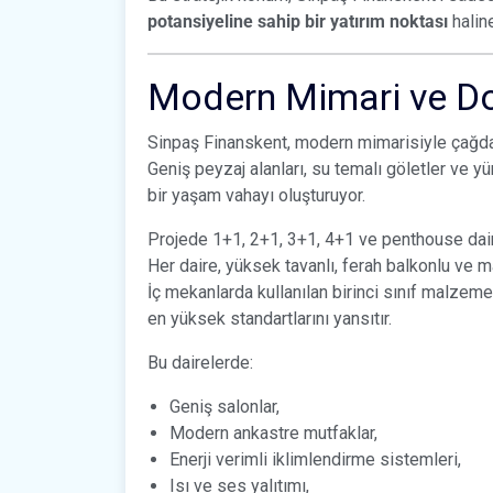
potansiyeline sahip bir yatırım noktası
haline
Modern Mimari ve Do
Sinpaş Finanskent, modern mimarisiyle çağda
Geniş peyzaj alanları, su temalı göletler ve y
bir yaşam vahayı oluşturuyor.
Projede 1+1, 2+1, 3+1, 4+1 ve penthouse daire
Her daire, yüksek tavanlı, ferah balkonlu ve m
İç mekanlarda kullanılan birinci sınıf malzeme
en yüksek standartlarını yansıtır.
Bu dairelerde:
Geniş salonlar,
Modern ankastre mutfaklar,
Enerji verimli iklimlendirme sistemleri,
Isı ve ses yalıtımı,