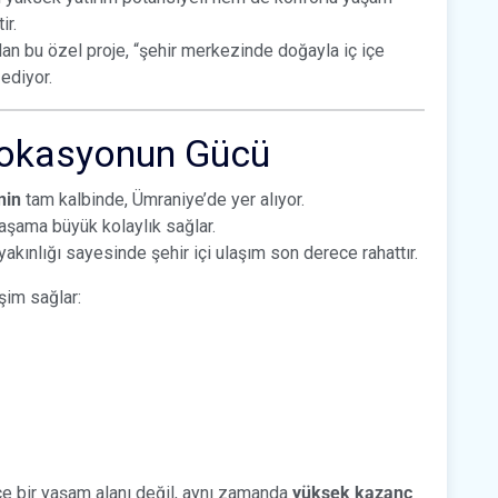
ir.
n bu özel proje, “şehir merkezinde doğayla iç içe
ediyor.
Lokasyonun Gücü
nin
tam kalbinde, Ümraniye’de yer alıyor.
şama büyük kolaylık sağlar.
akınlığı sayesinde şehir içi ulaşım son derece rahattır.
şim sağlar:
ce bir yaşam alanı değil, aynı zamanda
yüksek kazanç