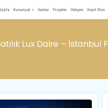
Sayfa
Kurumsal
İlanlar
Projeler
İletişim
Kayıt Olun
tılık Lux Daire – İstanbul