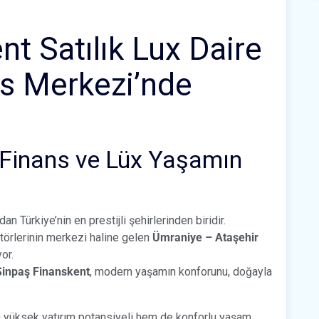
t Satılık Lux Daire
ns Merkezi’nde
 Finans ve Lüx Yaşamın
n Türkiye’nin en prestijli şehirlerinden biridir.
ktörlerinin merkezi haline gelen
Ümraniye – Ataşehir
or.
Sinpaş Finanskent
, modern yaşamın konforunu, doğayla
m yüksek yatırım potansiyeli hem de konforlu yaşam