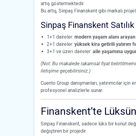
artış göstermektedir.
Bu artış, Sinpaş Finanskent gibi markalı proj
Sinpaş Finanskent Satılık 
1+1 daireler:
modern yaşam alanı arayan g
2+1 daireler:
yüksek kira getirili yatırım f
3+1 ve üzeri daireler:
aile yaşamına uygun 
(Not: Bu makalede rakamsal fiyat belirtilmemişt
iletişime geçebilirsiniz.)
Cuento Group danışmanları, yatırımcılar için e
profesyonel analizlerle sunar.
Finanskent’te Lüksü
Sinpaş Finanskent, sadece lüks bir konut deği
değiştiren bir projedir.