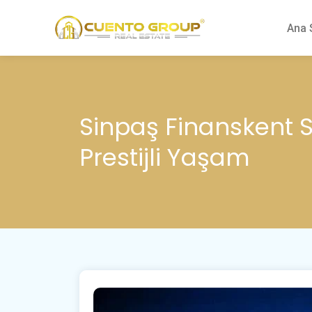
Ana 
Sinpaş Finanskent Sa
Prestijli Yaşam