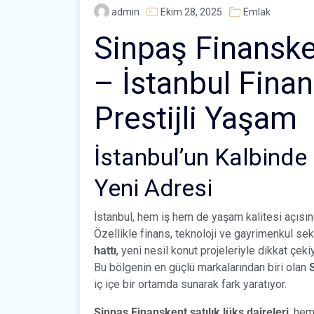
admin
Ekim 28, 2025
Emlak
Sinpaş Finansken
– İstanbul Fina
Prestijli Yaşam
İstanbul’un Kalbinde
Yeni Adresi
İstanbul, hem iş hem de yaşam kalitesi açısında
Özellikle finans, teknoloji ve gayrimenkul se
hattı
, yeni nesil konut projeleriyle dikkat çekiy
Bu bölgenin en güçlü markalarından biri olan
iç içe bir ortamda sunarak fark yaratıyor.
Sinpaş Finanskent satılık lüks daireleri
, he