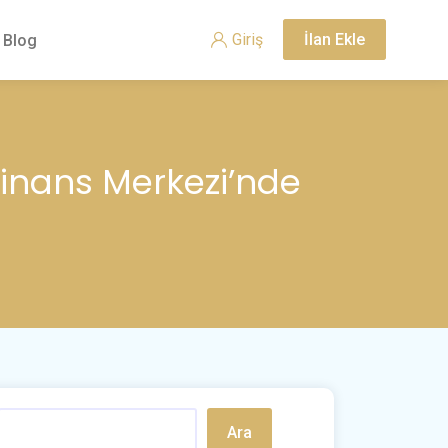
Giriş
İlan Ekle
Blog
 Finans Merkezi’nde
Ara