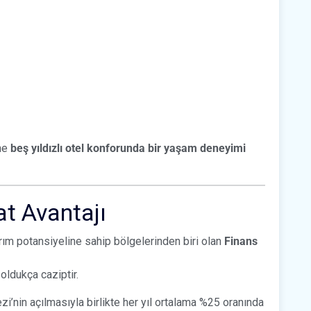
ine
beş yıldızlı otel konforunda bir yaşam deneyimi
at Avantajı
rım potansiyeline sahip bölgelerinden biri olan
Finans
 oldukça caziptir.
i’nin açılmasıyla birlikte her yıl ortalama %25 oranında