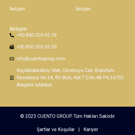
İletişim
İletişim
İletişim
+90 850 305 65 59
+90 850 305 65 59
info@cuentogroup.com
Küçükbakkalköy Mah. Dereboyu Cad. Brandium
Residence No:3A, R5 Blok, Kat:7 D.No:48 PK:34750
Ataşehir İstanbul
© 2025 CUENTO GROUP. Tüm Hakları Saklıdır
Şartlar ve Koşullar
|
Kariyer