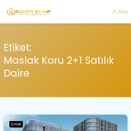
Giriş
Etiket:
Maslak Koru 2+1 Satılık
Daire
Emlak