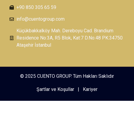
+90 850 305 65 59
info@cuentogroup.com
Küçükbakkalköy Mah. Dereboyu Cad. Brandium
Residence No:3A, R5 Blok, Kat:7 D.No:48 PK:34750
Ataşehir İstanbul
© 2025 CUENTO GROUP. Tüm Hakları Saklıdır
Şartlar ve Koşullar
|
Kariyer