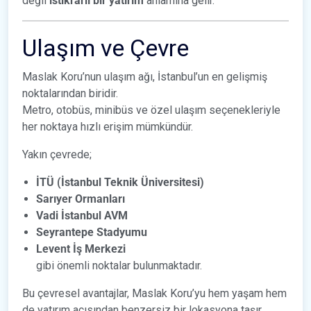
değil
istikrarlı bir yatırım
anlamına gelir.
Ulaşım ve Çevre
Maslak Koru’nun ulaşım ağı, İstanbul’un en gelişmiş
noktalarından biridir.
Metro, otobüs, minibüs ve özel ulaşım seçenekleriyle
her noktaya hızlı erişim mümkündür.
Yakın çevrede;
İTÜ (İstanbul Teknik Üniversitesi)
Sarıyer Ormanları
Vadi İstanbul AVM
Seyrantepe Stadyumu
Levent İş Merkezi
gibi önemli noktalar bulunmaktadır.
Bu çevresel avantajlar, Maslak Koru’yu hem yaşam hem
de yatırım açısından benzersiz bir lokasyona taşır.